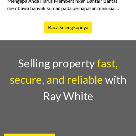
Mengapa Anda Harus Membersihkan Bantal? Bantal
membawa banyak kuman pada pernapasan manusia.
Kuman tidak hanya terdapat pada penutup tetapi dapat
merembes melalui kain dan jahitan serta ke dalam bahan
Baca Selengkapnya
pengisi. Kuman paling umum yang ditemukan di permukaa
Selling property
fast,
secure, and reliable
with
Ray White