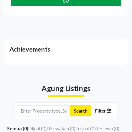
Achievements
Agung Listings
Search
Filter
Semua (
0
)
Dijual (
0
)
Disewakan (
0
)
Terjual (
0
)
Tersewa (
0
)